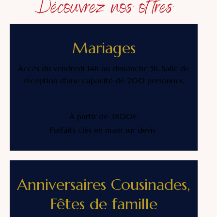
Découvrez nos offres
Mariages
Accès du vendredi 14h au dimanche 5h. Salle de
réception d'une capacité de 200 personnes.
À partir de 2800€
Forfaits clés en main sur devis
Anniversaires Cousinades,
Fêtes de famille