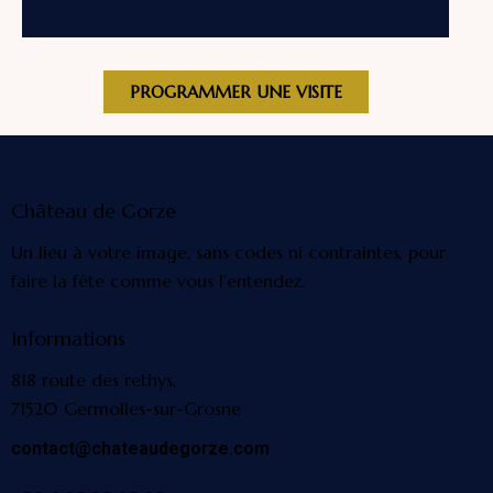
PROGRAMMER UNE VISITE
Château de Gorze
Un lieu à votre image, sans codes ni contraintes, pour
faire la fête comme vous l’entendez.
Informations
818 route des rethys,
71520 Germolles-sur-Grosne
contact@chateaudegorze.com