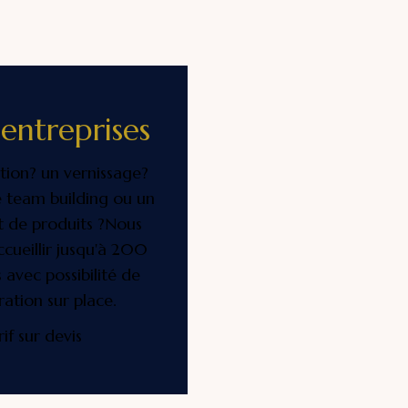
entreprises
tion? un vernissage?
 team building ou un
 de produits ?Nous
cueillir jusqu'à 200
 avec possibilité de
ration sur place.
rif sur devis