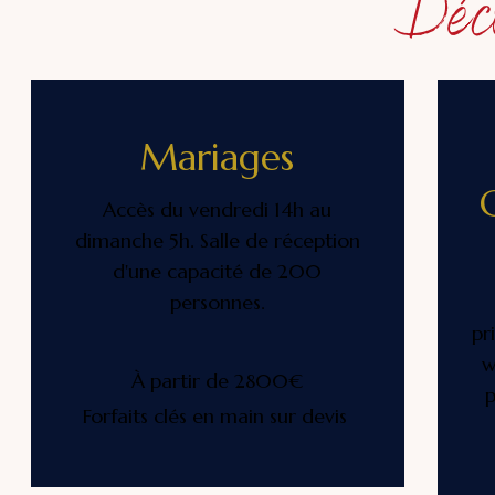
Déco
Mariages
Accès du vendredi 14h au
dimanche 5h. Salle de réception
d'une capacité de 200
personnes.
pr
w
À partir de 2800€
p
Forfaits clés en main sur devis