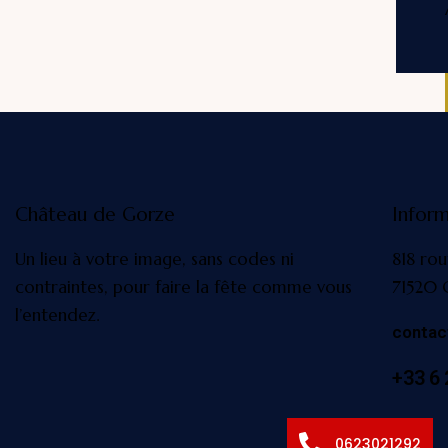
Château de Gorze
Inform
Un lieu à votre image, sans codes ni
818 rou
contraintes, pour faire la fête comme vous
71520 
l’entendez.
conta
+33 6 
0623021292