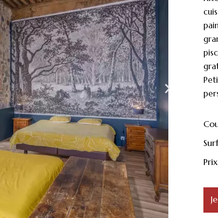
cuis
pain
gran
pis
gra
Pet
per
Co
Sur
Prix
J