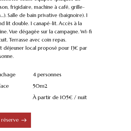
son, frigidaire, machine à café, grille-
…). Salle de bain privative (baignoire). 1
d lit double. 1 canapé-lit. Accès à la
cine. Vue dégagée sur la campagne. Wi-fi
tuit. Terrasse avec coin repas.
it déjeuner local proposé pour 13€ par
sonne.
uchage
4 personnes
face
50m2
À partir de 105€ / nuit
e réserve