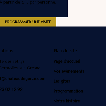
À partir de 37€ par personne.
PROGRAMMER UNE VISITE
ations
Plan du site
te des rethys,
Page d'accueil
Germolles-sur-Grosne
Vos évènements
ct@chateaudegorze.com
Les gîtes
23 02 12 92
Programmation
Notre histoire