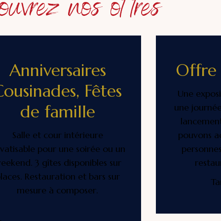
uvrez nos offres
Anniversaires
Offre 
Cousinades, Fêtes
Une exposi
de famille
une journée
lancement
Salle et cour intérieure
pouvons ac
ivatisable pour une soirée ou un
personnes
eekend. 3 gîtes disponibles sur
restau
laces. Restauration et bars sur
Ta
mesure à composer.