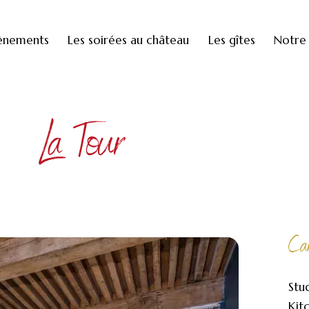
ènements
Les soirées au château
Les gîtes
Notre 
La Tour
Car
Stu
Kit