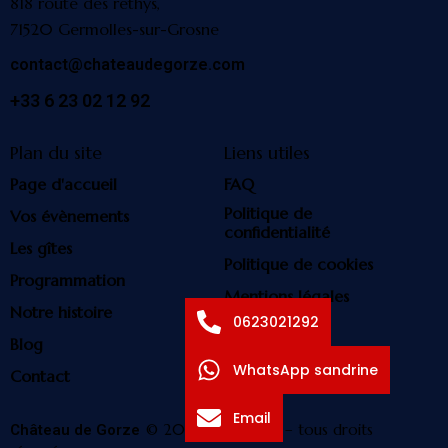
818 route des rethys,
71520 Germolles-sur-Grosne
contact@chateaudegorze.com
+33 6 23 02 12 92
Plan du site
Liens utiles
Page d'accueil
FAQ
Politique de
Vos évènements
confidentialité
Les gîtes
Politique de cookies
Programmation
Mentions légales
Notre histoire
0623021292
Blog
WhatsApp sandrine
Contact
Email
© 2026. Copyright – tous droits
Château de Gorze