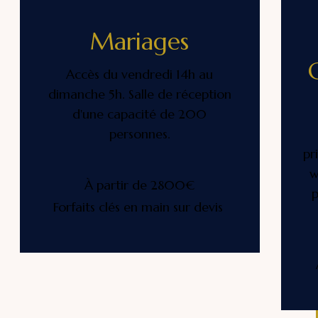
Mariages
Accès du vendredi 14h au
dimanche 5h. Salle de réception
d'une capacité de 200
personnes.
pr
w
À partir de 2800€
p
Forfaits clés en main sur devis