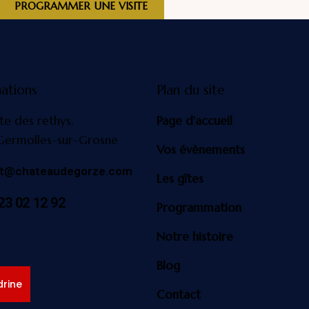
PROGRAMMER UNE VISITE
ations
Plan du site
te des rethys,
Page d'accueil
Germolles-sur-Grosne
Vos évènements
ct@chateaudegorze.com
Les gîtes
23 02 12 92
Programmation
Notre histoire
Blog
rine
Contact