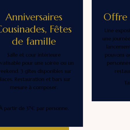
Anniversaires
Offre 
Cousinades, Fêtes
Une exposi
de famille
une journée
lancement
Salle et cour intérieure
pouvons ac
ivatisable pour une soirée ou un
personnes
eekend. 3 gîtes disponibles sur
restau
laces. Restauration et bars sur
Ta
mesure à composer.
À partir de 37€ par personne.