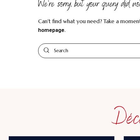
We're sorry, but your query did n
Can't find what you need? Take a momen
.
homepage
Déco