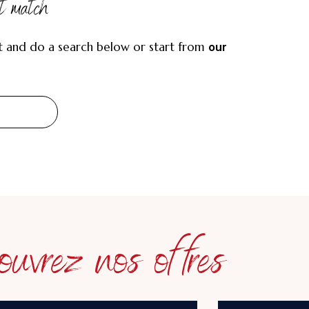
ot match
t and do a search below or start from
our
uvrez nos offres