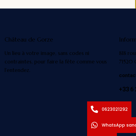
Château de Gorze
Inform
Un lieu à votre image, sans codes ni
818 rou
contraintes, pour faire la fête comme vous
71520 
l’entendez.
conta
+33 6 
0623021292
WhatsApp sand