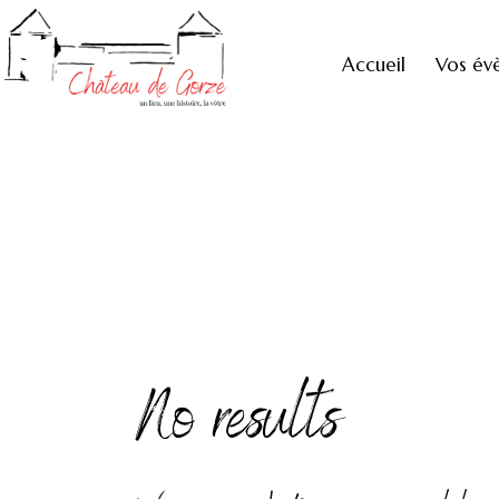
Accueil
Vos év
No results