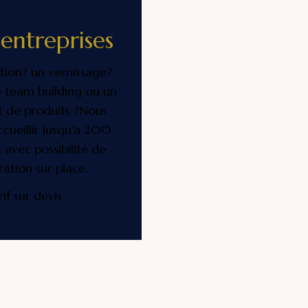
entreprises
tion? un vernissage?
 team building ou un
 de produits ?Nous
cueillir jusqu'à 200
 avec possibilité de
ration sur place.
rif sur devis