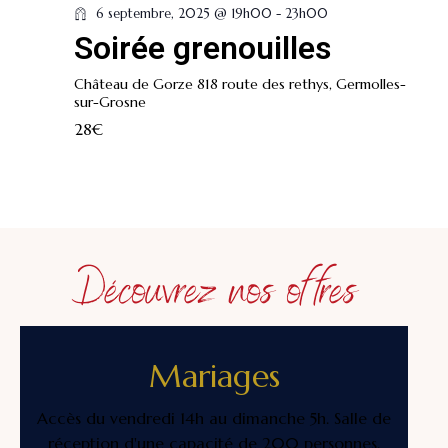
6 septembre, 2025 @ 19h00
-
23h00
Soirée grenouilles
Château de Gorze
818 route des rethys, Germolles-
sur-Grosne
28€
Découvrez nos offres
Mariages
Accès du vendredi 14h au dimanche 5h. Salle de
réception d'une capacité de 200 personnes.