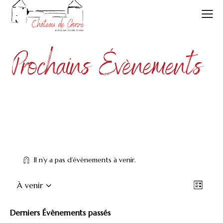
Prochains Évènements
Il n’y a pas d’évènements à venir.
N
N
À venir
L
a
a
S
i
v
é
v
s
Derniers Évènements passés
i
l
t