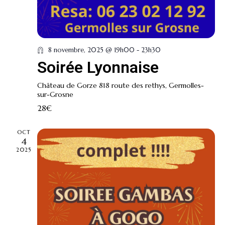
e
n
t
t
i
o
n
8 novembre, 2025 @ 19h00
-
23h30
s
Soirée Lyonnaise
Château de Gorze
818 route des rethys, Germolles-
sur-Grosne
28€
OCT
4
2025